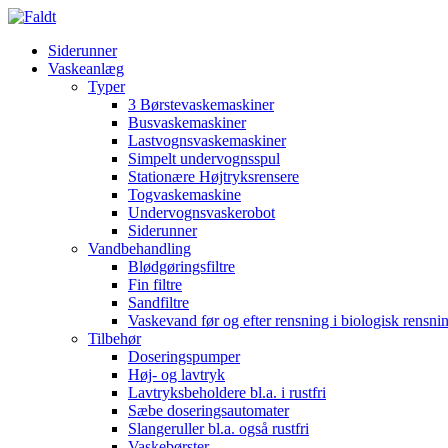
Siderunner
Vaskeanlæg
Typer
3 Børstevaskemaskiner
Busvaskemaskiner
Lastvognsvaskemaskiner
Simpelt undervognsspul
Stationære Højtryksrensere
Togvaskemaskine
Undervognsvaskerobot
Siderunner
Vandbehandling
Blødgøringsfiltre
Fin filtre
Sandfiltre
Vaskevand før og efter rensning i biologisk rensn
Tilbehør
Doseringspumper
Høj- og lavtryk
Lavtryksbeholdere bl.a. i rustfri
Sæbe doseringsautomater
Slangeruller bl.a. også rustfri
Vaskebørster