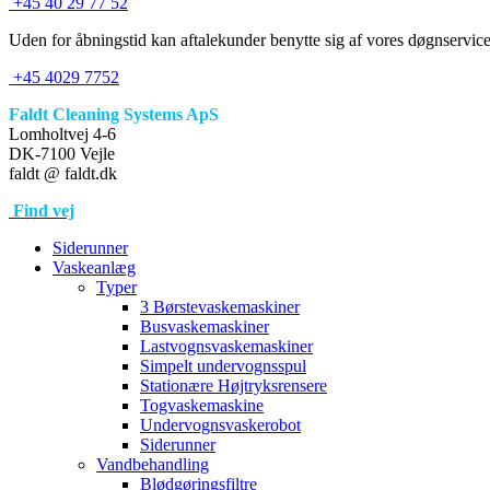
+45 40 29 77 52
Uden for åbningstid kan aftalekunder benytte sig af vores døgnservice
+45 4029 7752
Faldt Cleaning Systems ApS
Lomholtvej 4-6
DK-7100 Vejle
faldt @ faldt.dk
Find vej
Siderunner
Vaskeanlæg
Typer
3 Børstevaskemaskiner
Busvaskemaskiner
Lastvognsvaskemaskiner
Simpelt undervognsspul
Stationære Højtryksrensere
Togvaskemaskine
Undervognsvaskerobot
Siderunner
Vandbehandling
Blødgøringsfiltre