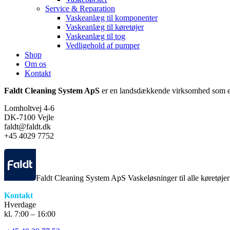
Service & Reparation
Vaskeanlæg til komponenter
Vaskeanlæg til køretøjer
Vaskeanlæg til tog
Vedligehold af pumper
Shop
Om os
Kontakt
Faldt Cleaning System ApS
er en landsdækkende virksomhed som er
Lomholtvej 4-6
DK-7100 Vejle
faldt@faldt.dk
+45 4029 7752
Faldt Cleaning System ApS Vaskeløsninger til alle køretøje
Kontakt
Hverdage
kl. 7:00 – 16:00