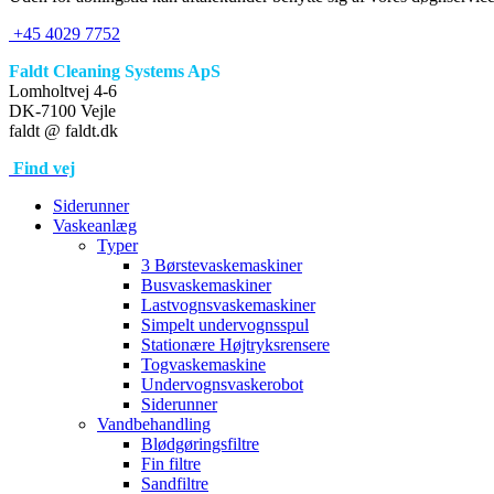
+45 4029 7752
Faldt Cleaning Systems ApS
Lomholtvej 4-6
DK-7100 Vejle
faldt @ faldt.dk
Find vej
Siderunner
Vaskeanlæg
Typer
3 Børstevaskemaskiner
Busvaskemaskiner
Lastvognsvaskemaskiner
Simpelt undervognsspul
Stationære Højtryksrensere
Togvaskemaskine
Undervognsvaskerobot
Siderunner
Vandbehandling
Blødgøringsfiltre
Fin filtre
Sandfiltre