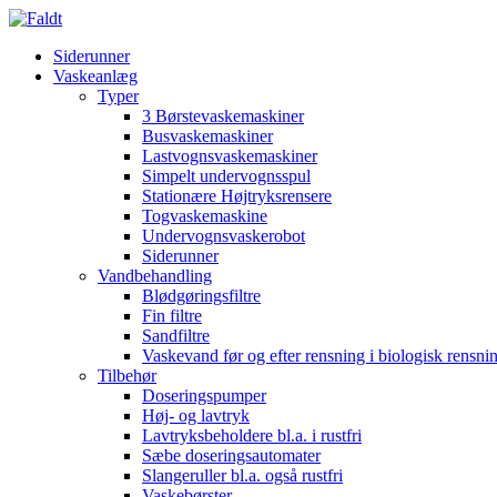
Siderunner
Vaskeanlæg
Typer
3 Børstevaskemaskiner
Busvaskemaskiner
Lastvognsvaskemaskiner
Simpelt undervognsspul
Stationære Højtryksrensere
Togvaskemaskine
Undervognsvaskerobot
Siderunner
Vandbehandling
Blødgøringsfiltre
Fin filtre
Sandfiltre
Vaskevand før og efter rensning i biologisk rensn
Tilbehør
Doseringspumper
Høj- og lavtryk
Lavtryksbeholdere bl.a. i rustfri
Sæbe doseringsautomater
Slangeruller bl.a. også rustfri
Vaskebørster