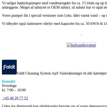
Vi sælger højtrykspumper med vandmængder fra ca. 15 l/min og op til 120
anlæggene. Meget af udstyret er OEM udstyr, så måske har vi også ne
Vores pumper fås i special versioner som f.eks. tåler varmt vand – op t
Vi tilbyder også stationære oliefyr med kapacitet fra ca. 50 kW/h til 
Faldt Cleaning System ApS Vaskeløsninger til alle køretøje
Kontakt
Hverdage
kl. 7:00 – 16:00
+45 40 29 77 52
Uden for åbningstid kan aftalekunder benytte sig af vores døgnservice