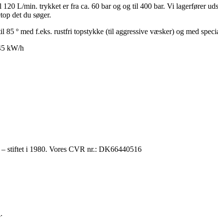
 L/min. trykket er fra ca. 60 bar og og til 400 bar. Vi lagerfører udstyr
top det du søger.
il 85 º med f.eks. rustfri topstykke (til aggressive væsker) og med speci
145 kW/h
r – stiftet i 1980. Vores CVR nr.: DK66440516
: