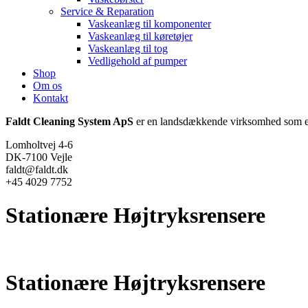
Service & Reparation
Vaskeanlæg til komponenter
Vaskeanlæg til køretøjer
Vaskeanlæg til tog
Vedligehold af pumper
Shop
Om os
Kontakt
Faldt Cleaning System ApS
er en landsdækkende virksomhed som er
Lomholtvej 4-6
DK-7100 Vejle
faldt@faldt.dk
+45 4029 7752
Stationære Højtryksrensere
Stationære Højtryksrensere