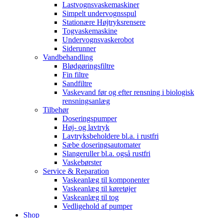
Lastvognsvaskemaskiner
Simpelt undervognsspul
Stationære Højtryksrensere
Togvaskemaskine
Undervognsvaskerobot
Siderunner
Vandbehandling
Blødgøringsfiltre
Fin filtre
Sandfiltre
Vaskevand før og efter rensning i biologisk
rensningsanlæg
Tilbehør
Doseringspumper
Høj- og lavtryk
Lavtryksbeholdere bl.a. i rustfri
Sæbe doseringsautomater
Slangeruller bl.a. også rustfri
Vaskebørster
Service & Reparation
Vaskeanlæg til komponenter
Vaskeanlæg til køretøjer
Vaskeanlæg til tog
Vedligehold af pumper
Shop