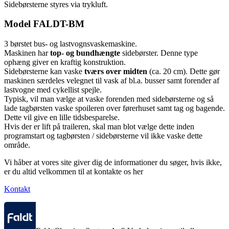
Sidebørsterne styres via trykluft.
Model FALDT-BM
3 børstet bus- og lastvognsvaskemaskine.
Maskinen har
top- og bundhængte
sidebørster. Denne type
ophæng giver en kraftig konstruktion.
Sidebørsterne kan vaske
tværs over midten
(ca. 20 cm). Dette gør
maskinen særdeles velegnet til vask af bl.a. busser samt forender af
lastvogne med cykellist spejle.
Typisk, vil man vælge at vaske forenden med sidebørsterne og så
lade tagbørsten vaske spoileren over førerhuset samt tag og bagende.
Dette vil give en lille tidsbesparelse.
Hvis der er lift på traileren, skal man blot vælge dette inden
programstart og tagbørsten / sidebørsterne vil ikke vaske dette
område.
Vi håber at vores site giver dig de informationer du søger, hvis ikke,
er du altid velkommen til at kontakte os her
Kontakt