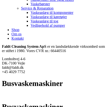
Vaskebørster
Service & Reparation
Vaskeanlæg til komponenter
Vaskeanlæg til køretøjer
Vaskeanlæg til tog
Vedligehold af pumper
Shop
Om os
Kontakt
Faldt Cleaning System ApS
er en landsdækkende virksomhed som
er stiftet i 1980. Vores CVR nr.: 66440516
Lomholtvej 4-6
DK-7100 Vejle
faldt@faldt.dk
+45 4029 7752
Busvaskemaskiner
Busvaskemaskiner