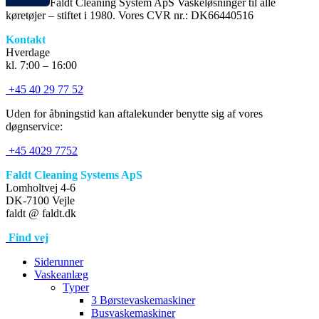
Faldt Cleaning System ApS Vaskeløsninger til alle
køretøjer – stiftet i 1980. Vores CVR nr.: DK66440516
Kontakt
Hverdage
kl. 7:00 – 16:00
+45 40 29 77 52
Uden for åbningstid kan aftalekunder benytte sig af vores
døgnservice:
+45 4029 7752
Faldt Cleaning Systems ApS
Lomholtvej 4-6
DK-7100 Vejle
faldt @ faldt.dk
Find vej
Siderunner
Vaskeanlæg
Typer
3 Børstevaskemaskiner
Busvaskemaskiner