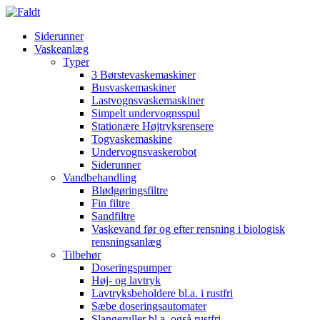
Siderunner
Vaskeanlæg
Typer
3 Børstevaskemaskiner
Busvaskemaskiner
Lastvognsvaskemaskiner
Simpelt undervognsspul
Stationære Højtryksrensere
Togvaskemaskine
Undervognsvaskerobot
Siderunner
Vandbehandling
Blødgøringsfiltre
Fin filtre
Sandfiltre
Vaskevand før og efter rensning i biologisk
rensningsanlæg
Tilbehør
Doseringspumper
Høj- og lavtryk
Lavtryksbeholdere bl.a. i rustfri
Sæbe doseringsautomater
Slangeruller bl.a. også rustfri