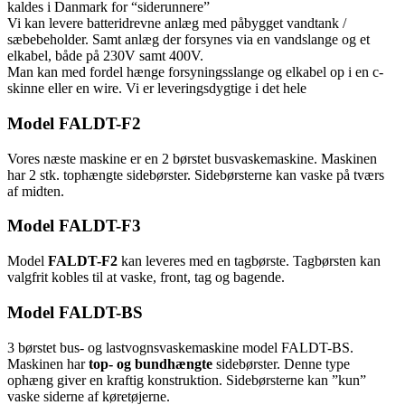
kaldes i Danmark for “siderunnere”
Vi kan levere batteridrevne anlæg med påbygget vandtank /
sæbebeholder. Samt anlæg der forsynes via en vandslange og et
elkabel, både på 230V samt 400V.
Man kan med fordel hænge forsyningsslange og elkabel op i en c-
skinne eller en wire. Vi er leveringsdygtige i det hele
Model FALDT-F2
Vores næste maskine er en 2 børstet busvaskemaskine. Maskinen
har 2 stk. tophængte sidebørster. Sidebørsterne kan vaske på tværs
af midten.
Model FALDT-F3
Model
FALDT-F2
kan leveres med en tagbørste. Tagbørsten kan
valgfrit kobles til at vaske, front, tag og bagende.
Model FALDT-BS
3 børstet bus- og lastvognsvaskemaskine model FALDT-BS.
Maskinen har
top- og bundhængte
sidebørster. Denne type
ophæng giver en kraftig konstruktion. Sidebørsterne kan ”kun”
vaske siderne af køretøjerne.