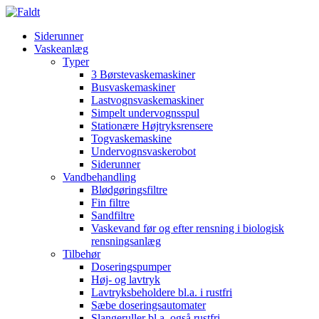
Siderunner
Vaskeanlæg
Typer
3 Børstevaskemaskiner
Busvaskemaskiner
Lastvognsvaskemaskiner
Simpelt undervognsspul
Stationære Højtryksrensere
Togvaskemaskine
Undervognsvaskerobot
Siderunner
Vandbehandling
Blødgøringsfiltre
Fin filtre
Sandfiltre
Vaskevand før og efter rensning i biologisk
rensningsanlæg
Tilbehør
Doseringspumper
Høj- og lavtryk
Lavtryksbeholdere bl.a. i rustfri
Sæbe doseringsautomater
Slangeruller bl.a. også rustfri