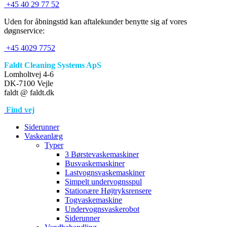
+45 40 29 77 52
Uden for åbningstid kan aftalekunder benytte sig af vores
døgnservice:
+45 4029 7752
Faldt Cleaning Systems ApS
Lomholtvej 4-6
DK-7100 Vejle
faldt @ faldt.dk
Find vej
Siderunner
Vaskeanlæg
Typer
3 Børstevaskemaskiner
Busvaskemaskiner
Lastvognsvaskemaskiner
Simpelt undervognsspul
Stationære Højtryksrensere
Togvaskemaskine
Undervognsvaskerobot
Siderunner