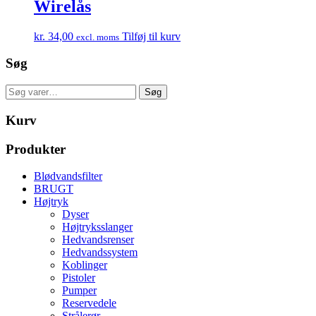
Wirelås
kr.
34,00
Tilføj til kurv
excl. moms
Søg
Søg
Søg
efter:
Kurv
Produkter
Blødvandsfilter
BRUGT
Højtryk
Dyser
Højtryksslanger
Hedvandsrenser
Hedvandssystem
Koblinger
Pistoler
Pumper
Reservedele
Strålerør