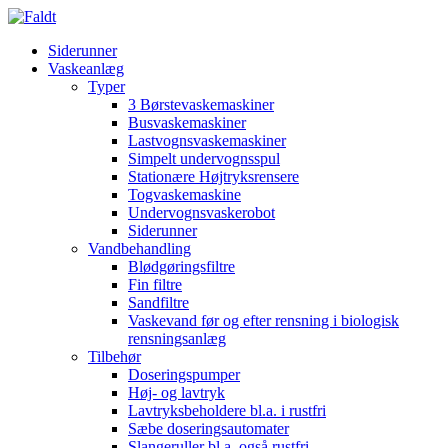
Siderunner
Vaskeanlæg
Typer
3 Børstevaskemaskiner
Busvaskemaskiner
Lastvognsvaskemaskiner
Simpelt undervognsspul
Stationære Højtryksrensere
Togvaskemaskine
Undervognsvaskerobot
Siderunner
Vandbehandling
Blødgøringsfiltre
Fin filtre
Sandfiltre
Vaskevand før og efter rensning i biologisk
rensningsanlæg
Tilbehør
Doseringspumper
Høj- og lavtryk
Lavtryksbeholdere bl.a. i rustfri
Sæbe doseringsautomater
Slangeruller bl.a. også rustfri