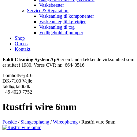
Vaskebørster
Service & Reparation
Vaskeanlæg til komponenter
Vaskeanlæg til køretøjer
Vaskeanlæg til tog
Vedligehold af pumper
Shop
Om os
Kontakt
Faldt Cleaning System ApS
er en landsdækkende virksomhed som
er stiftet i 1980. Vores CVR nr.: 66440516
Lomholtvej 4-6
DK-7100 Vejle
faldt@faldt.dk
+45 4029 7752
Rustfri wire 6mm
Forside
/
Slangeophæng
/
Wireophæng
/ Rustfri wire 6mm