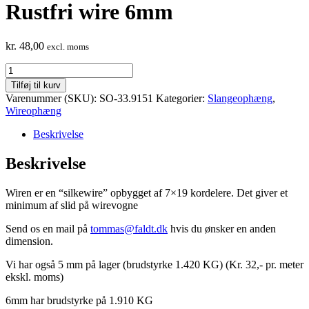
Rustfri wire 6mm
kr.
48,00
excl. moms
Rustfri
wire
Tilføj til kurv
6mm
Varenummer (SKU):
SO-33.9151
Kategorier:
Slangeophæng
,
antal
Wireophæng
Beskrivelse
Beskrivelse
Wiren er en “silkewire” opbygget af 7×19 kordelere. Det giver et
minimum af slid på wirevogne
Send os en mail på
tommas@faldt.dk
hvis du ønsker en anden
dimension.
Vi har også 5 mm på lager (brudstyrke 1.420 KG) (Kr. 32,- pr. meter
ekskl. moms)
6mm har brudstyrke på 1.910 KG