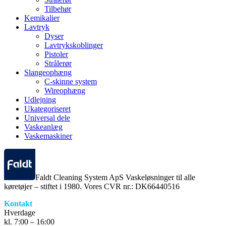
Tilbehør
Kemikalier
Lavtryk
Dyser
Lavtrykskoblinger
Pistoler
Strålerør
Slangeophæng
C-skinne system
Wireophæng
Udlejning
Ukategoriseret
Universal dele
Vaskeanlæg
Vaskemaskiner
Faldt Cleaning System ApS Vaskeløsninger til alle
køretøjer – stiftet i 1980. Vores CVR nr.: DK66440516
Kontakt
Hverdage
kl. 7:00 – 16:00