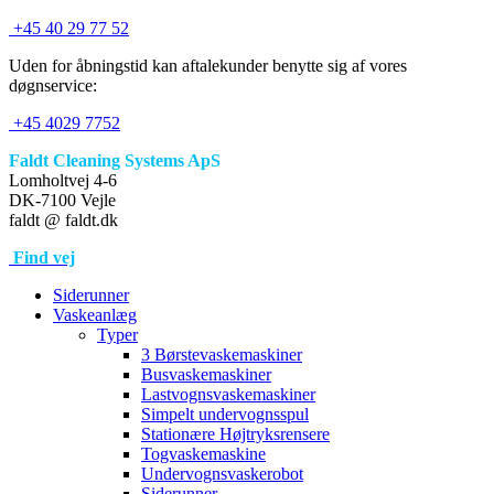
+45 40 29 77 52
Uden for åbningstid kan aftalekunder benytte sig af vores
døgnservice:
+45 4029 7752
Faldt Cleaning Systems ApS
Lomholtvej 4-6
DK-7100 Vejle
faldt @ faldt.dk
Find vej
Siderunner
Vaskeanlæg
Typer
3 Børstevaskemaskiner
Busvaskemaskiner
Lastvognsvaskemaskiner
Simpelt undervognsspul
Stationære Højtryksrensere
Togvaskemaskine
Undervognsvaskerobot
Siderunner