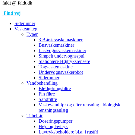
faldt @ faldt.dk
Find vej
Siderunner
Vaskeanlæg
Typer
3 Børstevaskemaskiner
Busvaskemaskiner
Lastvognsvaskemaskiner
Simpelt undervognsspul
Stationære Højtryksrensere
Togvaskemaskine
Undervognsvaskerobot
Siderunner
Vandbehandling
Blødgøringsfiltre
Fin filtre
Sandfiltre
Vaskevand før og efter rensning i biologisk
rensningsanlæg
Tilbehør
Doseringspumper
Høj- og lavtryk
Lavtryksbeholdere bl.a. i rustfri