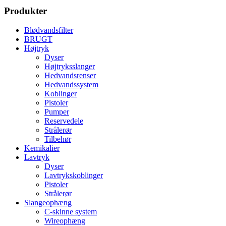
Produkter
Blødvandsfilter
BRUGT
Højtryk
Dyser
Højtryksslanger
Hedvandsrenser
Hedvandssystem
Koblinger
Pistoler
Pumper
Reservedele
Strålerør
Tilbehør
Kemikalier
Lavtryk
Dyser
Lavtrykskoblinger
Pistoler
Strålerør
Slangeophæng
C-skinne system
Wireophæng