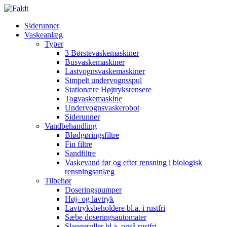
Siderunner
Vaskeanlæg
Typer
3 Børstevaskemaskiner
Busvaskemaskiner
Lastvognsvaskemaskiner
Simpelt undervognsspul
Stationære Højtryksrensere
Togvaskemaskine
Undervognsvaskerobot
Siderunner
Vandbehandling
Blødgøringsfiltre
Fin filtre
Sandfiltre
Vaskevand før og efter rensning i biologisk
rensningsanlæg
Tilbehør
Doseringspumper
Høj- og lavtryk
Lavtryksbeholdere bl.a. i rustfri
Sæbe doseringsautomater
Slangeruller bl.a. også rustfri