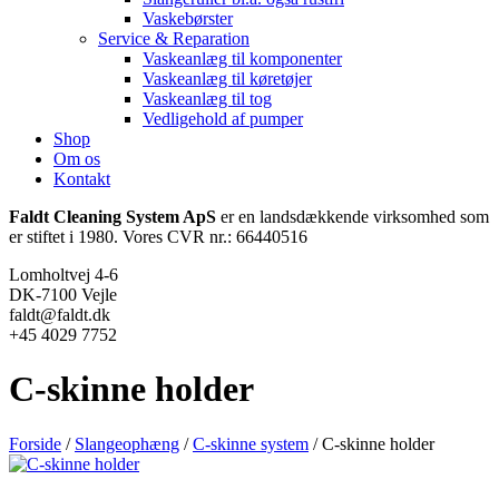
Vaskebørster
Service & Reparation
Vaskeanlæg til komponenter
Vaskeanlæg til køretøjer
Vaskeanlæg til tog
Vedligehold af pumper
Shop
Om os
Kontakt
Faldt Cleaning System ApS
er en landsdækkende virksomhed som
er stiftet i 1980. Vores CVR nr.: 66440516
Lomholtvej 4-6
DK-7100 Vejle
faldt@faldt.dk
+45 4029 7752
C-skinne holder
Forside
/
Slangeophæng
/
C-skinne system
/ C-skinne holder