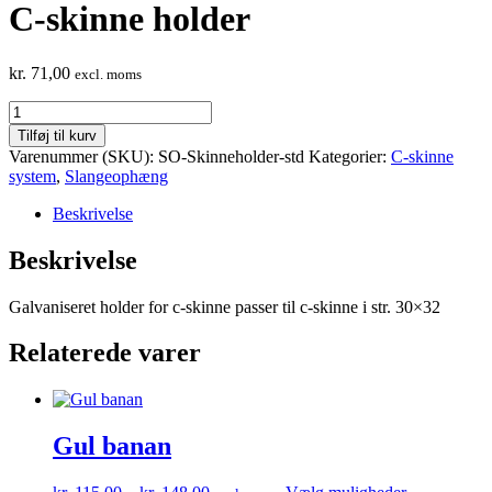
C-skinne holder
kr.
71,00
excl. moms
C-
skinne
Tilføj til kurv
holder
Varenummer (SKU):
SO-Skinneholder-std
Kategorier:
C-skinne
antal
system
,
Slangeophæng
Beskrivelse
Beskrivelse
Galvaniseret holder for c-skinne passer til c-skinne i str. 30×32
Relaterede varer
Gul banan
Prisinterval:
Dette