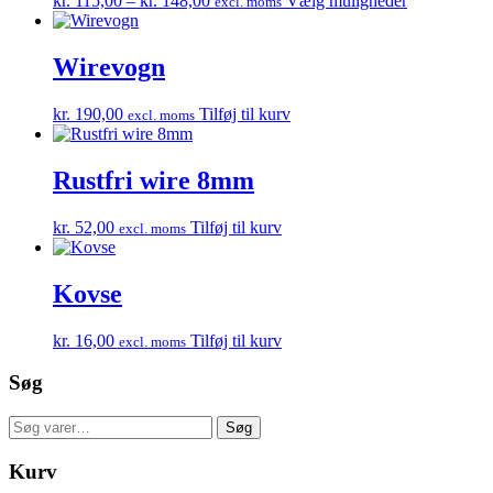
kr.
115,00
–
kr.
148,00
Vælg muligheder
excl. moms
kr. 115,00
vare
til
har
kr. 148,00
flere
Wirevogn
varianter.
Muligheder
kr.
190,00
Tilføj til kurv
excl. moms
kan
vælges
på
Rustfri wire 8mm
varesiden
kr.
52,00
Tilføj til kurv
excl. moms
Kovse
kr.
16,00
Tilføj til kurv
excl. moms
Søg
Søg
Søg
efter:
Kurv