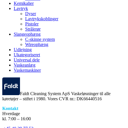
Kemikalier
Lavtryk
Dyser
Lavtrykskoblinger
Pistoler
Strålerør
Slangeophæng
C-skinne system
Wireophæng
Udlejning
Ukategoriseret
Universal dele
Vaskeanlæg
Vaskemaskiner
Faldt Cleaning System ApS Vaskeløsninger til alle
køretøjer – stiftet i 1980. Vores CVR nr.: DK66440516
Kontakt
Hverdage
kl. 7:00 – 16:00