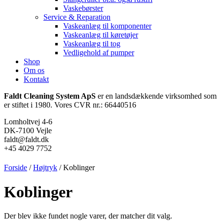
Vaskebørster
Service & Reparation
Vaskeanlæg til komponenter
Vaskeanlæg til køretøjer
Vaskeanlæg til tog
Vedligehold af pumper
Shop
Om os
Kontakt
Faldt Cleaning System ApS
er en landsdækkende virksomhed som
er stiftet i 1980. Vores CVR nr.: 66440516
Lomholtvej 4-6
DK-7100 Vejle
faldt@faldt.dk
+45 4029 7752
Forside
/
Højtryk
/ Koblinger
Koblinger
Der blev ikke fundet nogle varer, der matcher dit valg.