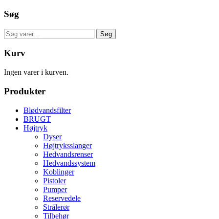
Søg
Søg
Søg
efter:
Kurv
Ingen varer i kurven.
Produkter
Blødvandsfilter
BRUGT
Højtryk
Dyser
Højtryksslanger
Hedvandsrenser
Hedvandssystem
Koblinger
Pistoler
Pumper
Reservedele
Strålerør
Tilbehør