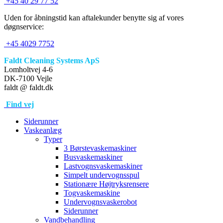
+45 40 29 77 52
Uden for åbningstid kan aftalekunder benytte sig af vores
døgnservice:
+45 4029 7752
Faldt Cleaning Systems ApS
Lomholtvej 4-6
DK-7100 Vejle
faldt @ faldt.dk
Find vej
Siderunner
Vaskeanlæg
Typer
3 Børstevaskemaskiner
Busvaskemaskiner
Lastvognsvaskemaskiner
Simpelt undervognsspul
Stationære Højtryksrensere
Togvaskemaskine
Undervognsvaskerobot
Siderunner
Vandbehandling