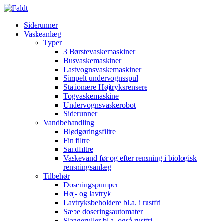
Siderunner
Vaskeanlæg
Typer
3 Børstevaskemaskiner
Busvaskemaskiner
Lastvognsvaskemaskiner
Simpelt undervognsspul
Stationære Højtryksrensere
Togvaskemaskine
Undervognsvaskerobot
Siderunner
Vandbehandling
Blødgøringsfiltre
Fin filtre
Sandfiltre
Vaskevand før og efter rensning i biologisk
rensningsanlæg
Tilbehør
Doseringspumper
Høj- og lavtryk
Lavtryksbeholdere bl.a. i rustfri
Sæbe doseringsautomater
Slangeruller bl.a. også rustfri