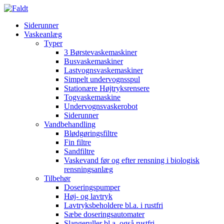
Siderunner
Vaskeanlæg
Typer
3 Børstevaskemaskiner
Busvaskemaskiner
Lastvognsvaskemaskiner
Simpelt undervognsspul
Stationære Højtryksrensere
Togvaskemaskine
Undervognsvaskerobot
Siderunner
Vandbehandling
Blødgøringsfiltre
Fin filtre
Sandfiltre
Vaskevand før og efter rensning i biologisk
rensningsanlæg
Tilbehør
Doseringspumper
Høj- og lavtryk
Lavtryksbeholdere bl.a. i rustfri
Sæbe doseringsautomater
Slangeruller bl.a. også rustfri