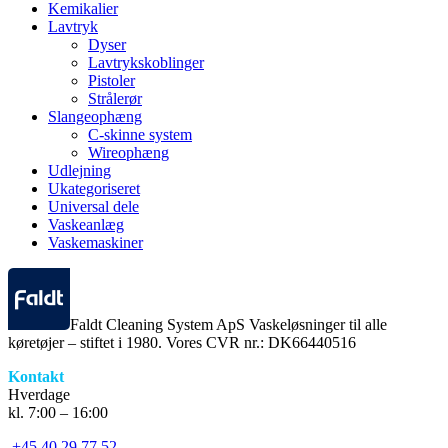
Kemikalier
Lavtryk
Dyser
Lavtrykskoblinger
Pistoler
Strålerør
Slangeophæng
C-skinne system
Wireophæng
Udlejning
Ukategoriseret
Universal dele
Vaskeanlæg
Vaskemaskiner
Faldt Cleaning System ApS Vaskeløsninger til alle
køretøjer – stiftet i 1980. Vores CVR nr.: DK66440516
Kontakt
Hverdage
kl. 7:00 – 16:00
+45 40 29 77 52