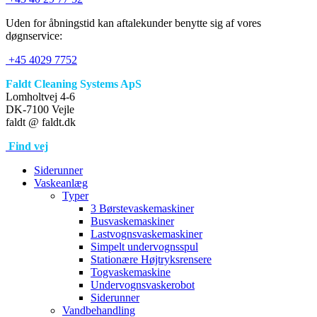
Uden for åbningstid kan aftalekunder benytte sig af vores
døgnservice:
+45 4029 7752
Faldt Cleaning Systems ApS
Lomholtvej 4-6
DK-7100 Vejle
faldt @ faldt.dk
Find vej
Siderunner
Vaskeanlæg
Typer
3 Børstevaskemaskiner
Busvaskemaskiner
Lastvognsvaskemaskiner
Simpelt undervognsspul
Stationære Højtryksrensere
Togvaskemaskine
Undervognsvaskerobot
Siderunner
Vandbehandling