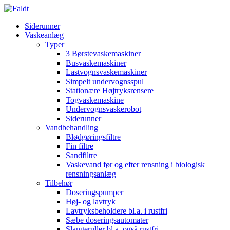
Siderunner
Vaskeanlæg
Typer
3 Børstevaskemaskiner
Busvaskemaskiner
Lastvognsvaskemaskiner
Simpelt undervognsspul
Stationære Højtryksrensere
Togvaskemaskine
Undervognsvaskerobot
Siderunner
Vandbehandling
Blødgøringsfiltre
Fin filtre
Sandfiltre
Vaskevand før og efter rensning i biologisk
rensningsanlæg
Tilbehør
Doseringspumper
Høj- og lavtryk
Lavtryksbeholdere bl.a. i rustfri
Sæbe doseringsautomater
Slangeruller bl.a. også rustfri