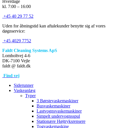
Hverdage
kl. 7:00 – 16:00
+45 40 29 77 52
Uden for åbningstid kan aftalekunder benytte sig af vores
døgnservice:
+45 4029 7752
Faldt Cleaning Systems ApS
Lomholtvej 4-6
DK-7100 Vejle
faldt @ faldt.dk
Find vej
Siderunner
Vaskeanlæg
Typer
3 Børstevaskemaskiner
Busvaskemaskiner
Lastvognsvaskemaskiner
Simpelt undervognsspul
Stationære Højtryksrensere
Togvaskemaskine