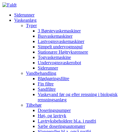
Siderunner
Vaskeanlæg
Typer
3 Børstevaskemaskiner
Busvaskemaskiner
Lastvognsvaskemaskiner
Simpelt undervognsspul
Stationære Højtryksrensere
Togvaskemaskine
Undervognsvaskerobot
Siderunner
Vandbehandling
Blødgøringsfiltre
Fin filtre
Sandfiltre
Vaskevand før og efter rensning i biologisk
rensningsanlæg
Tilbehør
Doseringspumper
Høj- og lavtryk
Lavtryksbeholdere bl.a. i rustfri
Sæbe doseringsautomater
Slangeruller bl.a. også rustfri