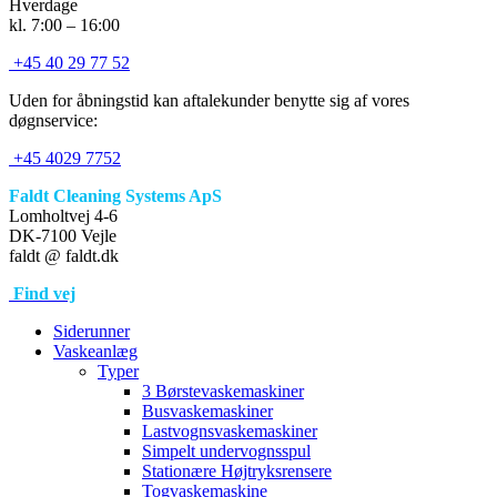
Hverdage
kl. 7:00 – 16:00
+45 40 29 77 52
Uden for åbningstid kan aftalekunder benytte sig af vores
døgnservice:
+45 4029 7752
Faldt Cleaning Systems ApS
Lomholtvej 4-6
DK-7100 Vejle
faldt @ faldt.dk
Find vej
Siderunner
Vaskeanlæg
Typer
3 Børstevaskemaskiner
Busvaskemaskiner
Lastvognsvaskemaskiner
Simpelt undervognsspul
Stationære Højtryksrensere
Togvaskemaskine