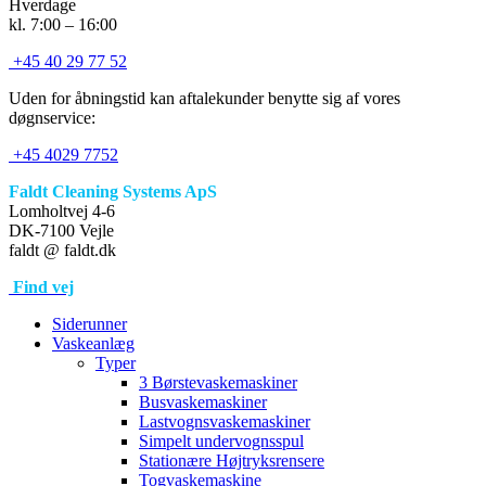
Hverdage
kl. 7:00 – 16:00
+45 40 29 77 52
Uden for åbningstid kan aftalekunder benytte sig af vores
døgnservice:
+45 4029 7752
Faldt Cleaning Systems ApS
Lomholtvej 4-6
DK-7100 Vejle
faldt @ faldt.dk
Find vej
Siderunner
Vaskeanlæg
Typer
3 Børstevaskemaskiner
Busvaskemaskiner
Lastvognsvaskemaskiner
Simpelt undervognsspul
Stationære Højtryksrensere
Togvaskemaskine