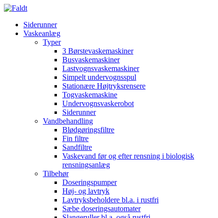
Siderunner
Vaskeanlæg
Typer
3 Børstevaskemaskiner
Busvaskemaskiner
Lastvognsvaskemaskiner
Simpelt undervognsspul
Stationære Højtryksrensere
Togvaskemaskine
Undervognsvaskerobot
Siderunner
Vandbehandling
Blødgøringsfiltre
Fin filtre
Sandfiltre
Vaskevand før og efter rensning i biologisk
rensningsanlæg
Tilbehør
Doseringspumper
Høj- og lavtryk
Lavtryksbeholdere bl.a. i rustfri
Sæbe doseringsautomater
Slangeruller bl.a. også rustfri