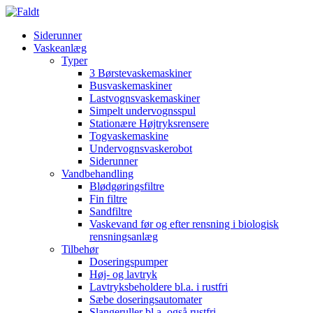
Siderunner
Vaskeanlæg
Typer
3 Børstevaskemaskiner
Busvaskemaskiner
Lastvognsvaskemaskiner
Simpelt undervognsspul
Stationære Højtryksrensere
Togvaskemaskine
Undervognsvaskerobot
Siderunner
Vandbehandling
Blødgøringsfiltre
Fin filtre
Sandfiltre
Vaskevand før og efter rensning i biologisk
rensningsanlæg
Tilbehør
Doseringspumper
Høj- og lavtryk
Lavtryksbeholdere bl.a. i rustfri
Sæbe doseringsautomater
Slangeruller bl.a. også rustfri