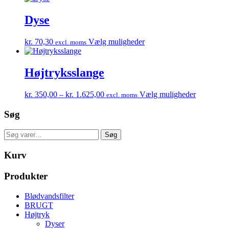
Dyse
Dette
kr.
70,30
Vælg muligheder
excl. moms
vare
har
flere
Højtryksslange
varianter.
Mulighederne
Prisinterval:
Dette
kr.
350,00
–
kr.
1.625,00
Vælg muligheder
excl. moms
kan
kr. 350,00
vare
vælges
til
har
Søg
på
kr. 1.625,00
flere
varesiden
varianter.
Søg
Søg
Mulighede
efter:
kan
Kurv
vælges
på
Produkter
varesiden
Blødvandsfilter
BRUGT
Højtryk
Dyser