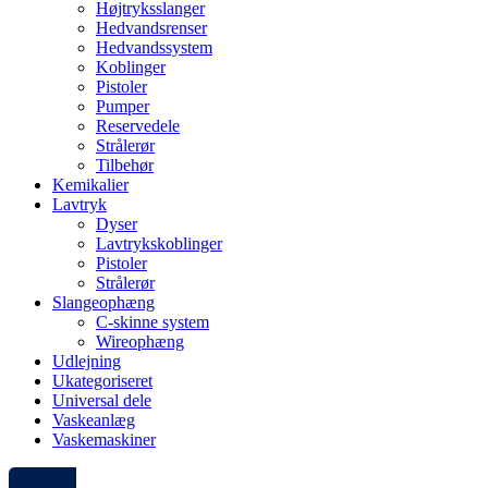
Højtryksslanger
Hedvandsrenser
Hedvandssystem
Koblinger
Pistoler
Pumper
Reservedele
Strålerør
Tilbehør
Kemikalier
Lavtryk
Dyser
Lavtrykskoblinger
Pistoler
Strålerør
Slangeophæng
C-skinne system
Wireophæng
Udlejning
Ukategoriseret
Universal dele
Vaskeanlæg
Vaskemaskiner