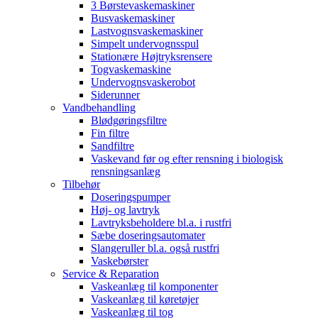
3 Børstevaskemaskiner
Busvaskemaskiner
Lastvognsvaskemaskiner
Simpelt undervognsspul
Stationære Højtryksrensere
Togvaskemaskine
Undervognsvaskerobot
Siderunner
Vandbehandling
Blødgøringsfiltre
Fin filtre
Sandfiltre
Vaskevand før og efter rensning i biologisk
rensningsanlæg
Tilbehør
Doseringspumper
Høj- og lavtryk
Lavtryksbeholdere bl.a. i rustfri
Sæbe doseringsautomater
Slangeruller bl.a. også rustfri
Vaskebørster
Service & Reparation
Vaskeanlæg til komponenter
Vaskeanlæg til køretøjer
Vaskeanlæg til tog