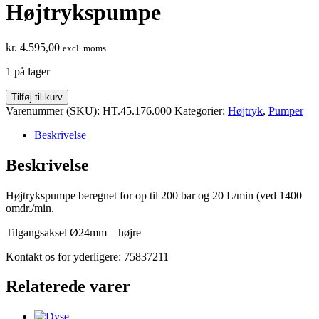
Højtrykspumpe
kr.
4.595,00
excl. moms
1 på lager
Højtrykspumpe
Tilføj til kurv
antal
Varenummer (SKU):
HT.45.176.000
Kategorier:
Højtryk
,
Pumper
Beskrivelse
Beskrivelse
Højtrykspumpe beregnet for op til 200 bar og 20 L/min (ved 1400
omdr./min.
Tilgangsaksel Ø24mm – højre
Kontakt os for yderligere: 75837211
Relaterede varer