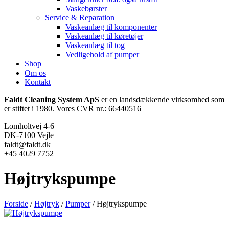
Vaskebørster
Service & Reparation
Vaskeanlæg til komponenter
Vaskeanlæg til køretøjer
Vaskeanlæg til tog
Vedligehold af pumper
Shop
Om os
Kontakt
Faldt Cleaning System ApS
er en landsdækkende virksomhed som
er stiftet i 1980. Vores CVR nr.: 66440516
Lomholtvej 4-6
DK-7100 Vejle
faldt@faldt.dk
+45 4029 7752
Højtrykspumpe
Forside
/
Højtryk
/
Pumper
/ Højtrykspumpe