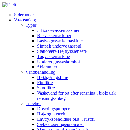
Siderunner
Vaskeanlæg
Typer
3 Børstevaskemaskiner
Busvaskemaskiner
Lastvognsvaskemaskiner
Simpelt undervognsspul
Stationære Højtryksrensere
Togvaskemaskine
Undervognsvaskerobot
Siderunner
Vandbehandling
Blødgøringsfiltre
Fin filtre
Sandfiltre
Vaskevand før og efter rensning i biologisk
rensningsanlæg
Tilbehør
Doseringspumper
Høj- og lavtryk
Lavtryksbeholdere bl.a. i rustfri
Sæbe doseringsautomater
Slangeruller bl.a. også rustfri