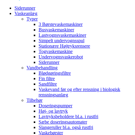
Siderunner
Vaskeanlæg
Typer
3 Børstevaskemaskiner
Busvaskemaskiner
Lastvognsvaskemaskiner
Simpelt undervognsspul
Stationære Højtryksrensere
Togvaskemaskine
Undervognsvaskerobot
Siderunner
Vandbehandling
Blødgøringsfiltre
Fin filtre
Sandfiltre
Vaskevand før og efter rensning i biologisk
rensningsanlæg
Tilbehør
Doseringspumper
Høj- og lavtryk
Lavtryksbeholdere bl.a. i rustfri
Sæbe doseringsautomater
Slangeruller bl.a. også rustfri
Vaskebørster