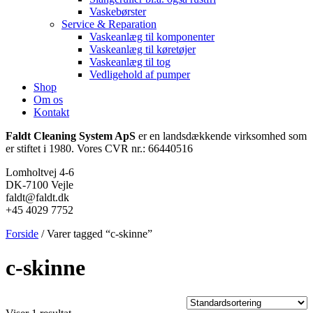
Vaskebørster
Service & Reparation
Vaskeanlæg til komponenter
Vaskeanlæg til køretøjer
Vaskeanlæg til tog
Vedligehold af pumper
Shop
Om os
Kontakt
Faldt Cleaning System ApS
er en landsdækkende virksomhed som
er stiftet i 1980. Vores CVR nr.: 66440516
Lomholtvej 4-6
DK-7100 Vejle
faldt@faldt.dk
+45 4029 7752
Forside
/ Varer tagged “c-skinne”
c-skinne