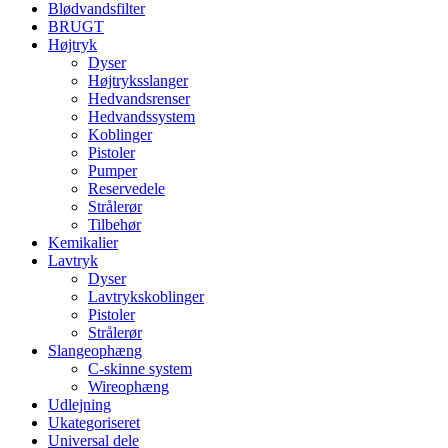
Blødvandsfilter
BRUGT
Højtryk
Dyser
Højtryksslanger
Hedvandsrenser
Hedvandssystem
Koblinger
Pistoler
Pumper
Reservedele
Strålerør
Tilbehør
Kemikalier
Lavtryk
Dyser
Lavtrykskoblinger
Pistoler
Strålerør
Slangeophæng
C-skinne system
Wireophæng
Udlejning
Ukategoriseret
Universal dele