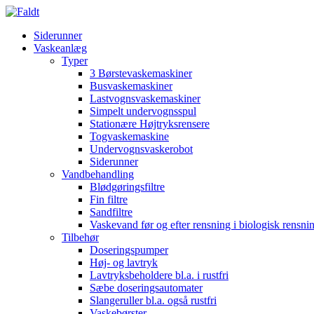
Siderunner
Vaskeanlæg
Typer
3 Børstevaskemaskiner
Busvaskemaskiner
Lastvognsvaskemaskiner
Simpelt undervognsspul
Stationære Højtryksrensere
Togvaskemaskine
Undervognsvaskerobot
Siderunner
Vandbehandling
Blødgøringsfiltre
Fin filtre
Sandfiltre
Vaskevand før og efter rensning i biologisk rensn
Tilbehør
Doseringspumper
Høj- og lavtryk
Lavtryksbeholdere bl.a. i rustfri
Sæbe doseringsautomater
Slangeruller bl.a. også rustfri
Vaskebørster