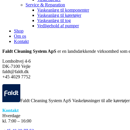
Service & Reparation
Vaskeanlæg til komponenter
Vaskeanlæg til køretøjer
Vaskeanlæg til tog
Vedligehold af pumper
Shop
Om os
Kontakt
Faldt Cleaning System ApS
er en landsdækkende virksomhed som er
Lomholtvej 4-6
DK-7100 Vejle
faldt@faldt.dk
+45 4029 7752
Faldt Cleaning System ApS Vaskeløsninger til alle køretøje
Kontakt
Hverdage
kl. 7:00 – 16:00