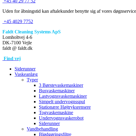
+45 40 29 77 52
Uden for åbningstid kan aftalekunder benytte sig af vores døgnservice
+45 4029 7752
Faldt Cleaning Systems ApS
Lomholtvej 4-6
DK-7100 Vejle
faldt @ faldt.dk
Find vej
Siderunner
Vaskeanlæg
Typer
3 Børstevaskemaskiner
Busvaskemaskiner
Lastvognsvaskemaskiner
Simpelt undervognsspul
Stationære Højtryksrensere
Togvaskemaskine
Undervognsvaskerobot
Siderunner
Vandbehandling
Blødgøringsfiltre