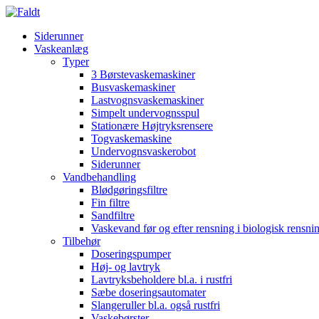
Siderunner
Vaskeanlæg
Typer
3 Børstevaskemaskiner
Busvaskemaskiner
Lastvognsvaskemaskiner
Simpelt undervognsspul
Stationære Højtryksrensere
Togvaskemaskine
Undervognsvaskerobot
Siderunner
Vandbehandling
Blødgøringsfiltre
Fin filtre
Sandfiltre
Vaskevand før og efter rensning i biologisk rensn
Tilbehør
Doseringspumper
Høj- og lavtryk
Lavtryksbeholdere bl.a. i rustfri
Sæbe doseringsautomater
Slangeruller bl.a. også rustfri
Vaskebørster