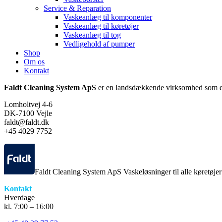
Service & Reparation
Vaskeanlæg til komponenter
Vaskeanlæg til køretøjer
Vaskeanlæg til tog
Vedligehold af pumper
Shop
Om os
Kontakt
Faldt Cleaning System ApS
er en landsdækkende virksomhed som er
Lomholtvej 4-6
DK-7100 Vejle
faldt@faldt.dk
+45 4029 7752
Faldt Cleaning System ApS Vaskeløsninger til alle køretøje
Kontakt
Hverdage
kl. 7:00 – 16:00