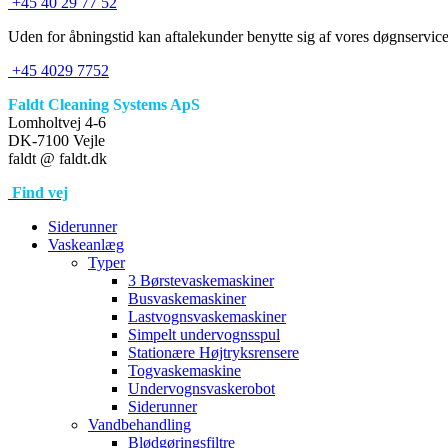
+45 40 29 77 52
Uden for åbningstid kan aftalekunder benytte sig af vores døgnservice
+45 4029 7752
Faldt Cleaning Systems ApS
Lomholtvej 4-6
DK-7100 Vejle
faldt @ faldt.dk
Find vej
Siderunner
Vaskeanlæg
Typer
3 Børstevaskemaskiner
Busvaskemaskiner
Lastvognsvaskemaskiner
Simpelt undervognsspul
Stationære Højtryksrensere
Togvaskemaskine
Undervognsvaskerobot
Siderunner
Vandbehandling
Blødgøringsfiltre