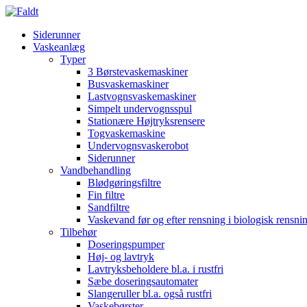
Siderunner
Vaskeanlæg
Typer
3 Børstevaskemaskiner
Busvaskemaskiner
Lastvognsvaskemaskiner
Simpelt undervognsspul
Stationære Højtryksrensere
Togvaskemaskine
Undervognsvaskerobot
Siderunner
Vandbehandling
Blødgøringsfiltre
Fin filtre
Sandfiltre
Vaskevand før og efter rensning i biologisk rensn
Tilbehør
Doseringspumper
Høj- og lavtryk
Lavtryksbeholdere bl.a. i rustfri
Sæbe doseringsautomater
Slangeruller bl.a. også rustfri
Vaskebørster