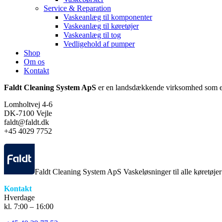
Service & Reparation
Vaskeanlæg til komponenter
Vaskeanlæg til køretøjer
Vaskeanlæg til tog
Vedligehold af pumper
Shop
Om os
Kontakt
Faldt Cleaning System ApS
er en landsdækkende virksomhed som er
Lomholtvej 4-6
DK-7100 Vejle
faldt@faldt.dk
+45 4029 7752
Faldt Cleaning System ApS Vaskeløsninger til alle køretøje
Kontakt
Hverdage
kl. 7:00 – 16:00