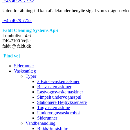
+45 40 29 77 52
Uden for åbningstid kan aftalekunder benytte sig af vores døgnservice
+45 4029 7752
Faldt Cleaning Systems ApS
Lomholtvej 4-6
DK-7100 Vejle
faldt @ faldt.dk
Find vej
Siderunner
Vaskeanlæg
Typer
3 Børstevaskemaskiner
Busvaskemaskiner
Lastvognsvaskemaskiner
Simpelt undervognsspul
Stationære Højtryksrensere
Togvaskemaskine
Undervognsvaskerobot
Siderunner
Vandbehandling
Blødgøringsfiltre