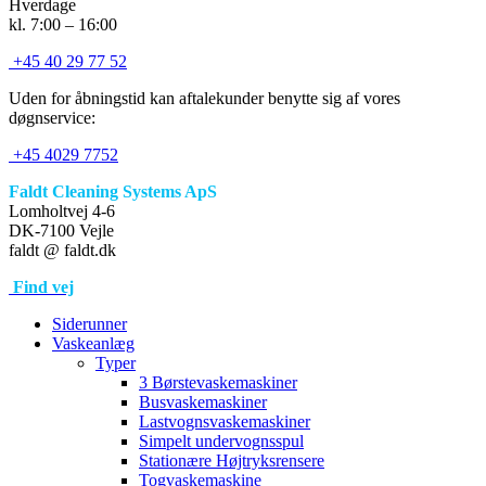
Hverdage
kl. 7:00 – 16:00
+45 40 29 77 52
Uden for åbningstid kan aftalekunder benytte sig af vores
døgnservice:
+45 4029 7752
Faldt Cleaning Systems ApS
Lomholtvej 4-6
DK-7100 Vejle
faldt @ faldt.dk
Find vej
Siderunner
Vaskeanlæg
Typer
3 Børstevaskemaskiner
Busvaskemaskiner
Lastvognsvaskemaskiner
Simpelt undervognsspul
Stationære Højtryksrensere
Togvaskemaskine