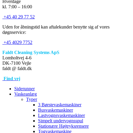
Hverdage
kl. 7:00 – 16:00
+45 40 29 77 52
Uden for åbningstid kan aftalekunder benytte sig af vores
døgnservice:
+45 4029 7752
Faldt Cleaning Systems ApS
Lomholtvej 4-6
DK-7100 Vejle
faldt @ faldt.dk
Find vej
Siderunner
Vaskeanlæg
Typer
3 Børstevaskemaskiner
Busvaskemaskiner
Lastvognsvaskemaskiner
Simpelt undervognsspul
Stationære Højtryksrensere
Togvaskemaskine