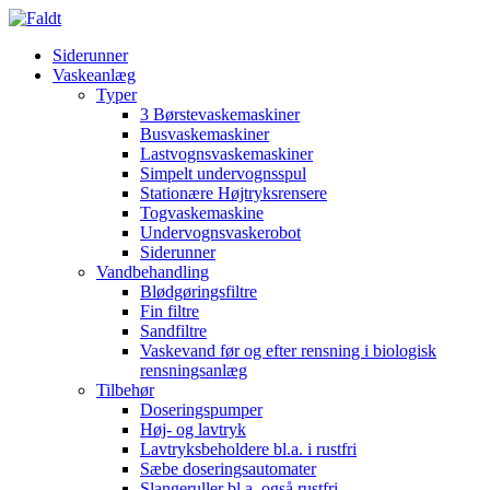
Siderunner
Vaskeanlæg
Typer
3 Børstevaskemaskiner
Busvaskemaskiner
Lastvognsvaskemaskiner
Simpelt undervognsspul
Stationære Højtryksrensere
Togvaskemaskine
Undervognsvaskerobot
Siderunner
Vandbehandling
Blødgøringsfiltre
Fin filtre
Sandfiltre
Vaskevand før og efter rensning i biologisk
rensningsanlæg
Tilbehør
Doseringspumper
Høj- og lavtryk
Lavtryksbeholdere bl.a. i rustfri
Sæbe doseringsautomater
Slangeruller bl.a. også rustfri