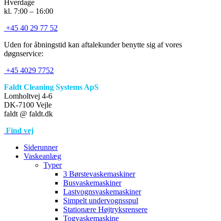
Hverdage
kl. 7:00 – 16:00
+45 40 29 77 52
Uden for åbningstid kan aftalekunder benytte sig af vores
døgnservice:
+45 4029 7752
Faldt Cleaning Systems ApS
Lomholtvej 4-6
DK-7100 Vejle
faldt @ faldt.dk
Find vej
Siderunner
Vaskeanlæg
Typer
3 Børstevaskemaskiner
Busvaskemaskiner
Lastvognsvaskemaskiner
Simpelt undervognsspul
Stationære Højtryksrensere
Togvaskemaskine