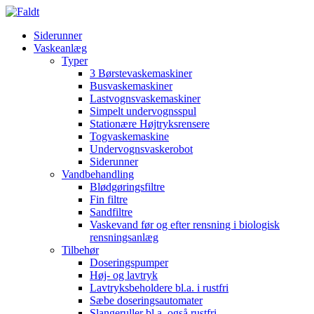
Siderunner
Vaskeanlæg
Typer
3 Børstevaskemaskiner
Busvaskemaskiner
Lastvognsvaskemaskiner
Simpelt undervognsspul
Stationære Højtryksrensere
Togvaskemaskine
Undervognsvaskerobot
Siderunner
Vandbehandling
Blødgøringsfiltre
Fin filtre
Sandfiltre
Vaskevand før og efter rensning i biologisk
rensningsanlæg
Tilbehør
Doseringspumper
Høj- og lavtryk
Lavtryksbeholdere bl.a. i rustfri
Sæbe doseringsautomater
Slangeruller bl.a. også rustfri