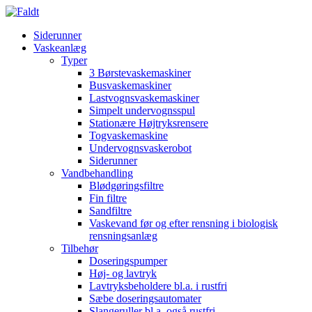
Siderunner
Vaskeanlæg
Typer
3 Børstevaskemaskiner
Busvaskemaskiner
Lastvognsvaskemaskiner
Simpelt undervognsspul
Stationære Højtryksrensere
Togvaskemaskine
Undervognsvaskerobot
Siderunner
Vandbehandling
Blødgøringsfiltre
Fin filtre
Sandfiltre
Vaskevand før og efter rensning i biologisk
rensningsanlæg
Tilbehør
Doseringspumper
Høj- og lavtryk
Lavtryksbeholdere bl.a. i rustfri
Sæbe doseringsautomater
Slangeruller bl.a. også rustfri