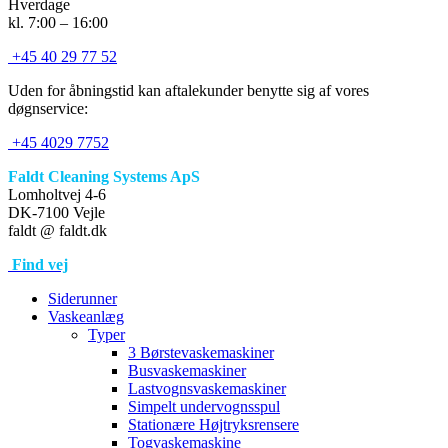
Hverdage
kl. 7:00 – 16:00
+45 40 29 77 52
Uden for åbningstid kan aftalekunder benytte sig af vores
døgnservice:
+45 4029 7752
Faldt Cleaning Systems ApS
Lomholtvej 4-6
DK-7100 Vejle
faldt @ faldt.dk
Find vej
Siderunner
Vaskeanlæg
Typer
3 Børstevaskemaskiner
Busvaskemaskiner
Lastvognsvaskemaskiner
Simpelt undervognsspul
Stationære Højtryksrensere
Togvaskemaskine