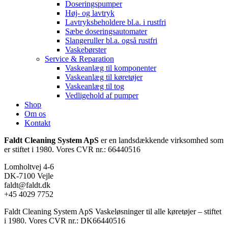
Doseringspumper
Høj- og lavtryk
Lavtryksbeholdere bl.a. i rustfri
Sæbe doseringsautomater
Slangeruller bl.a. også rustfri
Vaskebørster
Service & Reparation
Vaskeanlæg til komponenter
Vaskeanlæg til køretøjer
Vaskeanlæg til tog
Vedligehold af pumper
Shop
Om os
Kontakt
Faldt Cleaning System ApS
er en landsdækkende virksomhed som
er stiftet i 1980. Vores CVR nr.: 66440516
Lomholtvej 4-6
DK-7100 Vejle
faldt@faldt.dk
+45 4029 7752
Faldt Cleaning System ApS Vaskeløsninger til alle køretøjer – stiftet
i 1980. Vores CVR nr.: DK66440516