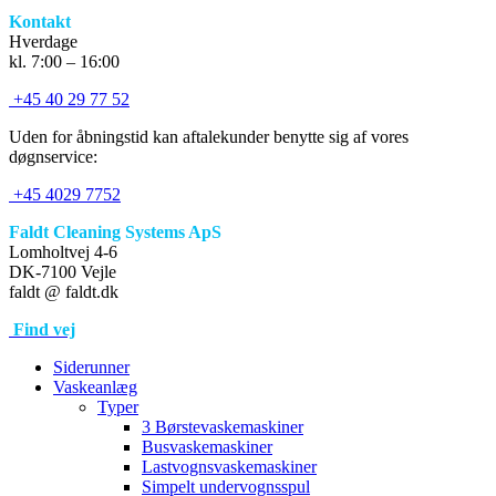
Kontakt
Hverdage
kl. 7:00 – 16:00
+45 40 29 77 52
Uden for åbningstid kan aftalekunder benytte sig af vores
døgnservice:
+45 4029 7752
Faldt Cleaning Systems ApS
Lomholtvej 4-6
DK-7100 Vejle
faldt @ faldt.dk
Find vej
Siderunner
Vaskeanlæg
Typer
3 Børstevaskemaskiner
Busvaskemaskiner
Lastvognsvaskemaskiner
Simpelt undervognsspul