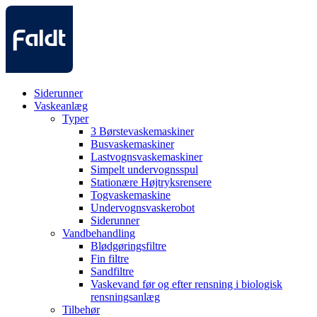
Siderunner
Vaskeanlæg
Typer
3 Børstevaskemaskiner
Busvaskemaskiner
Lastvognsvaskemaskiner
Simpelt undervognsspul
Stationære Højtryksrensere
Togvaskemaskine
Undervognsvaskerobot
Siderunner
Vandbehandling
Blødgøringsfiltre
Fin filtre
Sandfiltre
Vaskevand før og efter rensning i biologisk
rensningsanlæg
Tilbehør