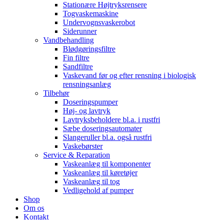
Stationære Højtryksrensere
Togvaskemaskine
Undervognsvaskerobot
Siderunner
Vandbehandling
Blødgøringsfiltre
Fin filtre
Sandfiltre
Vaskevand før og efter rensning i biologisk
rensningsanlæg
Tilbehør
Doseringspumper
Høj- og lavtryk
Lavtryksbeholdere bl.a. i rustfri
Sæbe doseringsautomater
Slangeruller bl.a. også rustfri
Vaskebørster
Service & Reparation
Vaskeanlæg til komponenter
Vaskeanlæg til køretøjer
Vaskeanlæg til tog
Vedligehold af pumper
Shop
Om os
Kontakt