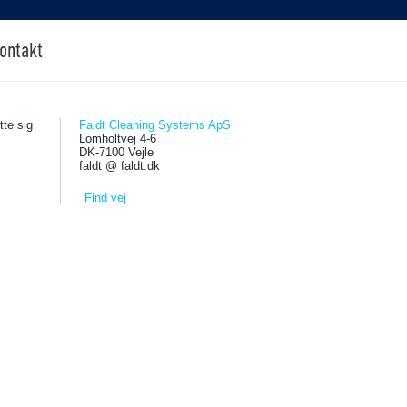
ontakt
tte sig
Faldt Cleaning Systems ApS
Lomholtvej 4-6
DK-7100 Vejle
faldt @ faldt.dk
Find vej