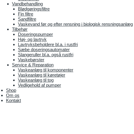
Vandbehandling
Blødgøringsfiltre
Fin filtre
Sandfiltre
Vaskevand før og efter rensning i biologisk rensningsanlæg
Tilbehør
Doseringspumper
Høj- og lavtryk
Lavtryksbeholdere bl.a. i rustfri
Sæbe doseringsautomater
Slangeruller bl.a. også rustfri
Vaskebørster
Service & Reparation
Vaskeanlæg til komponenter
Vaskeanlæg til køretøjer
Vaskeanlæg til tog
Vedligehold af pumper
Shop
Om os
Kontakt