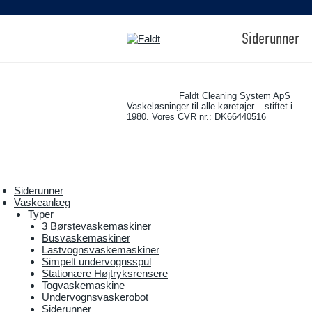
Siderunner
Faldt Cleaning System ApS
Vaskeløsninger til alle køretøjer – stiftet i
1980. Vores CVR nr.: DK66440516
Siderunner
Vaskeanlæg
Typer
3 Børstevaskemaskiner
Busvaskemaskiner
Lastvognsvaskemaskiner
Simpelt undervognsspul
Stationære Højtryksrensere
Togvaskemaskine
Undervognsvaskerobot
Siderunner